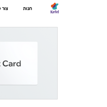
חנות
צור 